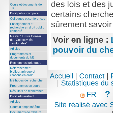
des lois et des 
Cours et documents de
TD
certains cherche
Droit public comparé
Colloques et conférences
sûrement savoir c
Enseignement et
recherche en droit public
comparé
Master "Juriste Conseil
Voir en ligne :
des Collectivités
Territoriales"
pouvoir du ch
Articles
Programmes et
documents du M2
Recherches juridiques
Référencement
bibliographique et
Accueil
|
Contact
|
citations en droit
Méthodes de recherche
|
Statistiques du s
Programmes en cours
?
Résultats de recherches
FR
Droit administratif
Articles
Site réalisé avec 
Cours d’amphithéâtre
Documents de travaux