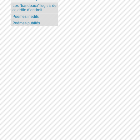
Les "bandeaux" fugitifs de
ce drôle d’endroit
Poèmes inédits
Poèmes publiés