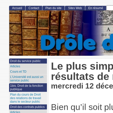
Accueil
Contact
Plan du site
Sites Web
En résumé
Droit du service public
Le plus simp
Articles
Cours et TD
résultats de
L’Université est aussi un
service public
mercredi 12 déc
1bis. Droit de la fonction
publique
Plan du cours de Droit
des relations de travail
dans le secteur public
Bien qu’il soit pl
Droit des contrats publics
Articles