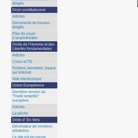
dirigés
Droit constitutionnel
Articles
Documents de travaux
dirigés
Plan du cours
d’amphithéâtre
Droits de l’Homme et des
Libertés fondamentales
Articles
Cours et TD
Fichiers, biométrie, traque
sur Internet
Vote électronique
Union Européenne
Dernière version du
"Traité simplifié"
européen
Articles
La pêche
Drôle d’ En-Vers
Générateur de nombres
aléatoires
Le site est en pause