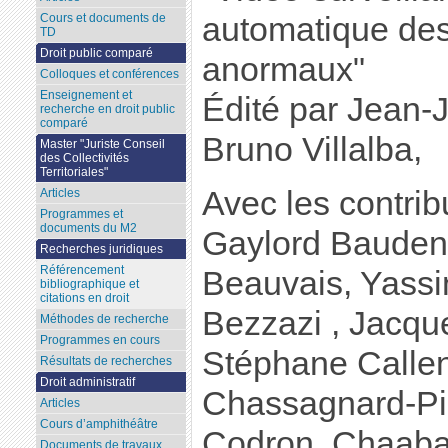
automatique de
Cours et documents de
TD
Droit public comparé
anormaux"
Colloques et conférences
Enseignement et
Édité par Jean-
recherche en droit public
comparé
Bruno Villalba,
Master "Juriste Conseil
des Collectivités
Territoriales"
Avec les contrib
Articles
Programmes et
documents du M2
Gaylord Bauden
Recherches juridiques
Référencement
Beauvais, Yass
bibliographique et
citations en droit
Bezzazi , Jacqu
Méthodes de recherche
Programmes en cours
Stéphane Callen
Résultats de recherches
Droit administratif
Chassagnard-Pi
Articles
Cours d’amphithéâtre
Codron, Chaaba
Documents de travaux