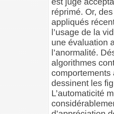
est jugé acceptab
réprimé. Or, des
appliqués récent
l’usage de la vi
une évaluation 
l’anormalité. Dé
algorithmes cont
comportements 
dessinent les fi
L’automaticité m
considérablemen
d’appréciation d