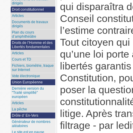
qui disparaîtra d
dirigés
Droit constitutionnel
Conseil constitu
Articles
Documents de travaux
dirigés
l’estime contrair
Plan du cours
d’amphithéâtre
Tout citoyen qui
Droits de l’Homme et des
Libertés fondamentales
qu’une loi porte 
Articles
Cours et TD
libertés garantis
Fichiers, biométrie, traque
sur Internet
Constitution, po
Vote électronique
Union Européenne
poser la questio
Dernière version du
"Traité simplifié"
européen
constitutionnalit
Articles
La pêche
litige. Après tra
Drôle d’ En-Vers
Générateur de nombres
filtrage - par led
aléatoires
Le site est en pause