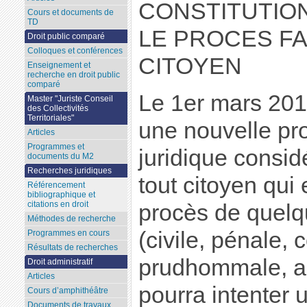
CONSTITUTION
Cours et documents de
TD
LE PROCES FAI
Droit public comparé
Colloques et conférences
CITOYEN
Enseignement et
recherche en droit public
comparé
Le 1er mars 201
Master "Juriste Conseil
des Collectivités
Territoriales"
une nouvelle pr
Articles
Programmes et
juridique consid
documents du M2
Recherches juridiques
tout citoyen qui 
Référencement
bibliographique et
citations en droit
procès de quelq
Méthodes de recherche
(civile, pénale,
Programmes en cours
Résultats de recherches
prudhommale, adm
Droit administratif
Articles
pourra intenter u
Cours d’amphithéâtre
Documents de travaux