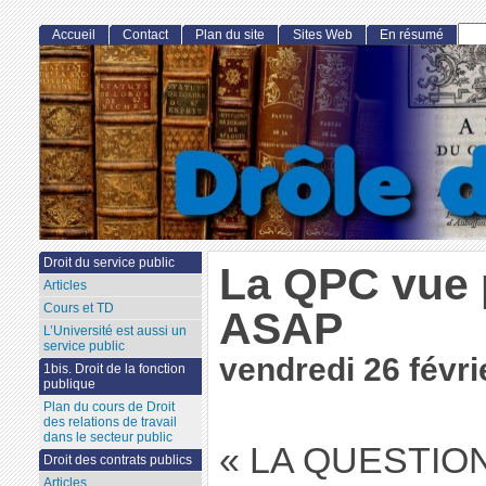
Accueil
Contact
Plan du site
Sites Web
En résumé
Droit du service public
La QPC vue 
Articles
Cours et TD
ASAP
L’Université est aussi un
service public
vendredi 26 févri
1bis. Droit de la fonction
publique
Plan du cours de Droit
des relations de travail
dans le secteur public
« LA QUESTIO
Droit des contrats publics
Articles