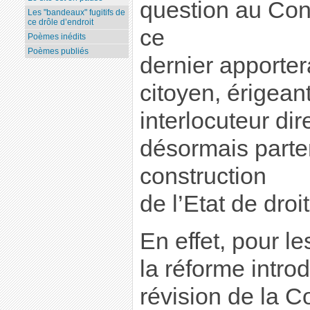
question au Cons
Les "bandeaux" fugitifs de
ce drôle d’endroit
ce
Poèmes inédits
Poèmes publiés
dernier apporte
citoyen, érigean
interlocuteur dir
désormais parte
construction
de l’Etat de droit
En effet, pour le
la réforme introd
révision de la Co