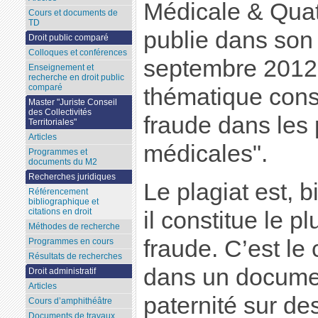
Médicale & Quat
Cours et documents de
TD
publie dans son
Droit public comparé
Colloques et conférences
septembre 2012,
Enseignement et
recherche en droit public
comparé
thématique consa
Master "Juriste Conseil
des Collectivités
fraude dans les 
Territoriales"
Articles
médicales".
Programmes et
documents du M2
Recherches juridiques
Le plagiat est, 
Référencement
bibliographique et
citations en droit
il constitue le p
Méthodes de recherche
fraude. C’est le c
Programmes en cours
Résultats de recherches
dans un documen
Droit administratif
Articles
paternité sur de
Cours d’amphithéâtre
Documents de travaux