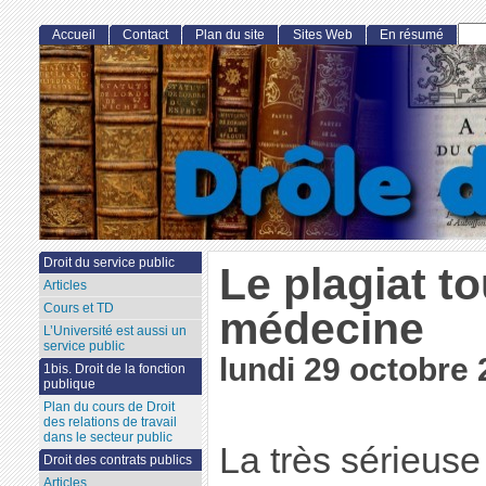
Accueil
Contact
Plan du site
Sites Web
En résumé
Droit du service public
Le plagiat t
Articles
Cours et TD
médecine
L’Université est aussi un
service public
lundi 29 octobre 
1bis. Droit de la fonction
publique
Plan du cours de Droit
des relations de travail
dans le secteur public
La très sérieus
Droit des contrats publics
Articles