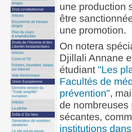
une production s
dirigés
Droit constitutionnel
être sanctionné
Articles
Documents de travaux
dirigés
une promotion.
Plan du cours
d’amphithéâtre
Droits de l’Homme et des
On notera spécia
Libertés fondamentales
Articles
Djillali Annane 
Cours et TD
Fichiers, biométrie, traque
étudiant
"Les pl
sur Internet
Vote électronique
Facultés de méd
Union Européenne
Dernière version du
prévention"
, ma
"Traité simplifié"
européen
de nombreuses 
Articles
La pêche
sécantes, comm
Drôle d’ En-Vers
Générateur de nombres
aléatoires
institutions dans
Le site est en pause