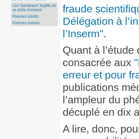
fraude scientifiq
Les "bandeaux" fugitifs de
ce drôle d’endroit
Poèmes inédits
Délégation à l’in
Poèmes publiés
l’Inserm"
.
Quant à l’étude 
consacrée aux
"
erreur et pour f
publications méd
l’ampleur du ph
décuplé en dix 
A lire, donc, po