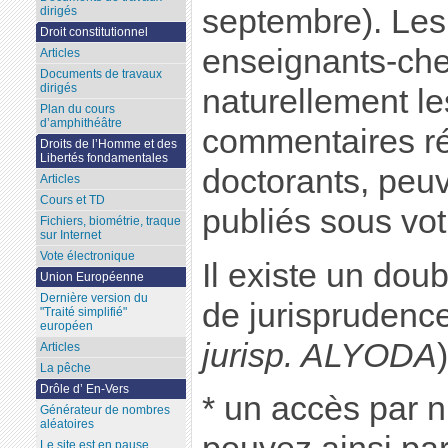
septembre). Les
dirigés
Droit constitutionnel
enseignants-che
Articles
Documents de travaux
dirigés
naturellement l
Plan du cours
d’amphithéâtre
commentaires ré
Droits de l’Homme et des
Libertés fondamentales
doctorants, peu
Articles
Cours et TD
publiés sous vot
Fichiers, biométrie, traque
sur Internet
Vote électronique
Il existe un dou
Union Européenne
Dernière version du
de jurispruden
"Traité simplifié"
européen
jurisp. ALYODA
)
Articles
La pêche
Drôle d’ En-Vers
* un accès par n
Générateur de nombres
aléatoires
Le site est en pause