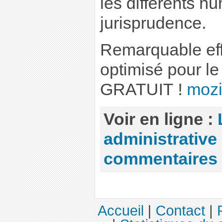
les différents n
jurisprudence.
Remarquable effo
optimisé pour l
GRATUIT !
mozil
Voir en ligne :
administrative
commentaires
Accueil
|
Contact
|