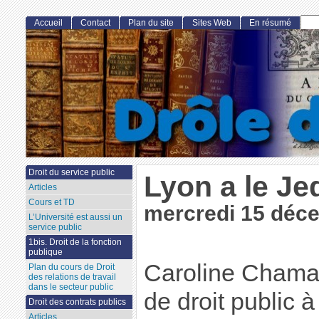
Accueil
Contact
Plan du site
Sites Web
En résumé
Droit du service public
Lyon a le Jed
Articles
Cours et TD
mercredi 15 déc
L’Université est aussi un
service public
1bis. Droit de la fonction
publique
Caroline Chama
Plan du cours de Droit
des relations de travail
dans le secteur public
de droit public à 
Droit des contrats publics
Articles