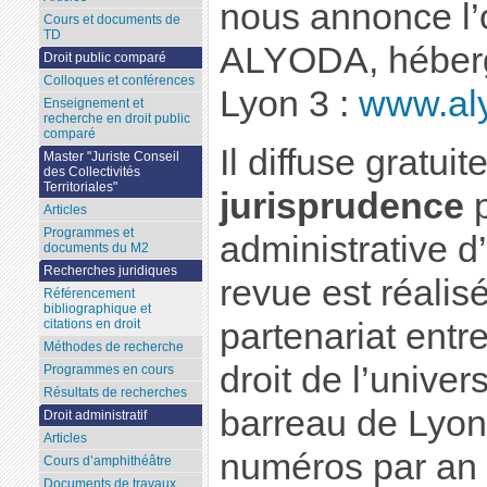
nous annonce l’o
Cours et documents de
TD
ALYODA, hébergé
Droit public comparé
Colloques et conférences
Lyon 3 :
www.aly
Enseignement et
recherche en droit public
comparé
Il diffuse gratu
Master "Juriste Conseil
des Collectivités
Territoriales"
jurisprudence
p
Articles
Programmes et
administrative d
documents du M2
Recherches juridiques
revue est réalis
Référencement
bibliographique et
partenariat entre
citations en droit
Méthodes de recherche
droit de l’univer
Programmes en cours
Résultats de recherches
barreau de Lyon.
Droit administratif
Articles
numéros par an (
Cours d’amphithéâtre
Documents de travaux