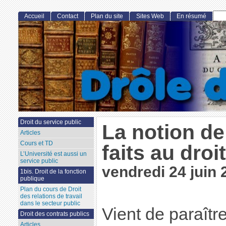
Accueil
Contact
Plan du site
Sites Web
En résumé
Droit du service public
La notion de
Articles
Cours et TD
faits au droit
L’Université est aussi un
service public
vendredi 24 juin 
1bis. Droit de la fonction
publique
Plan du cours de Droit
des relations de travail
dans le secteur public
Vient de paraîtr
Droit des contrats publics
Articles