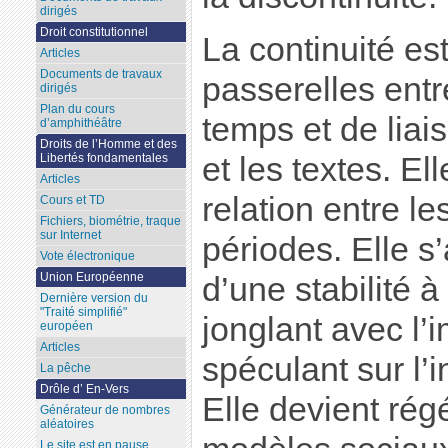
dirigés
Droit constitutionnel
La continuité est
Articles
Documents de travaux
passerelles ent
dirigés
Plan du cours
temps et de liai
d’amphithéâtre
Droits de l’Homme et des
Libertés fondamentales
et les textes. El
Articles
relation entre le
Cours et TD
Fichiers, biométrie, traque
sur Internet
périodes. Elle s
Vote électronique
Union Européenne
d’une stabilité à
Dernière version du
"Traité simplifié"
jonglant avec l’
européen
Articles
spéculant sur l’in
La pêche
Drôle d’ En-Vers
Elle devient rég
Générateur de nombres
aléatoires
Le site est en pause