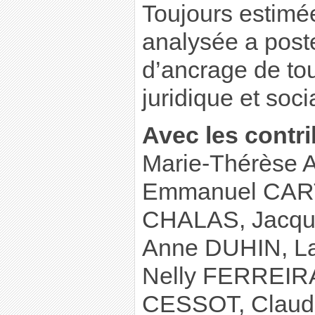
Toujours estimé
analysée a poster
d’ancrage de tou
juridique et socia
Avec les contri
Marie-Thérèse
Emmanuel CARTI
CHALAS, Jacq
Anne DUHIN, L
Nelly FERREIRA
CESSOT, Clau