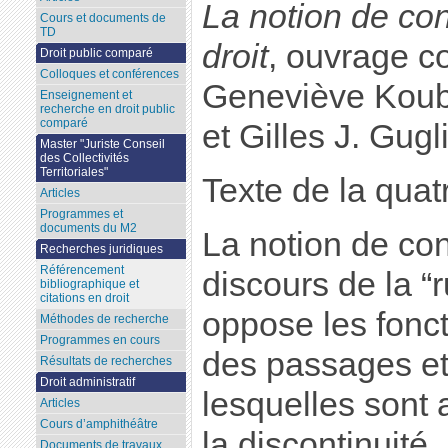
La notion de cont
Cours et documents de
TD
droit
, ouvrage co
Droit public comparé
Colloques et conférences
Geneviève Koubi
Enseignement et
recherche en droit public
comparé
et Gilles J. Gugl
Master "Juriste Conseil
des Collectivités
Territoriales"
Texte de la quat
Articles
Programmes et
documents du M2
La notion de cont
Recherches juridiques
Référencement
discours de la “r
bibliographique et
citations en droit
oppose les foncti
Méthodes de recherche
Programmes en cours
des passages et
Résultats de recherches
Droit administratif
lesquelles sont
Articles
Cours d’amphithéâtre
la discontinuité.
Documents de travaux