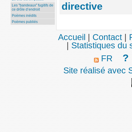
directive
Les "bandeaux" fugitifs de
ce drôle d’endroit
Poèmes inédits
Poèmes publiés
Accueil
|
Contact
|
|
Statistiques du s
?
FR
Site réalisé avec 