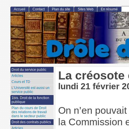
Accueil
Contact
Plan du site
Sites Web
En résumé
Droit du service public
La créosote 
Articles
Cours et TD
lundi 21 février 2
L’Université est aussi un
service public
1bis. Droit de la fonction
publique
On n’en pouvait 
Plan du cours de Droit
des relations de travail
dans le secteur public
la Commission 
Droit des contrats publics
Articles