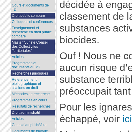
décidée à engag
Cours et documents de
TD
classement de l
Droit public comparé
Colloques et conférences
substances acti
Enseignement et
recherche en droit public
comparé
biocides.
Master "Juriste Conseil
des Collectivités
Territoriales"
Ouf ! Nous ne co
Articles
Programmes et
aucun risque d’e
documents du M2
Recherches juridiques
substance terrib
Référencement
bibliographique et
préoccupait tant
citations en droit
Méthodes de recherche
Programmes en cours
Pour les ignares 
Résultats de recherches
Droit administratif
échappé, voir
ici
Articles
Cours d’amphithéâtre
Documents de travaux