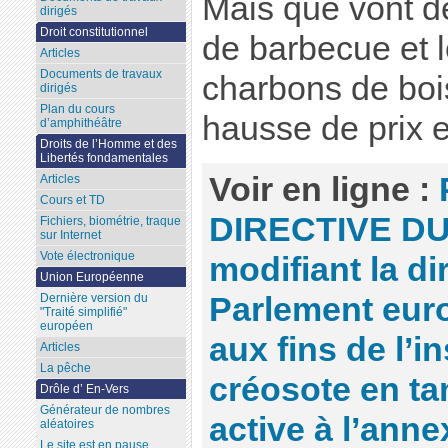
Mais que vont d
dirigés
Droit constitutionnel
de barbecue et l
Articles
Documents de travaux
charbons de boi
dirigés
Plan du cours
hausse de prix e
d’amphithéâtre
Droits de l’Homme et des
Libertés fondamentales
Voir en ligne :
Articles
Cours et TD
DIRECTIVE D
Fichiers, biométrie, traque
sur Internet
Vote électronique
modifiant la di
Union Européenne
Parlement eur
Dernière version du
"Traité simplifié"
européen
aux fins de l’in
Articles
La pêche
créosote en ta
Drôle d’ En-Vers
Générateur de nombres
active à l’annex
aléatoires
Le site est en pause