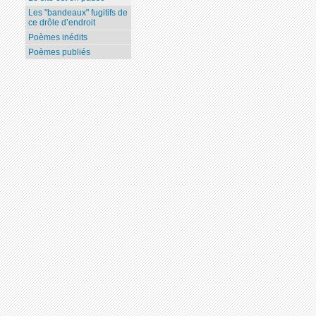
Les "bandeaux" fugitifs de
ce drôle d’endroit
Poèmes inédits
Poèmes publiés