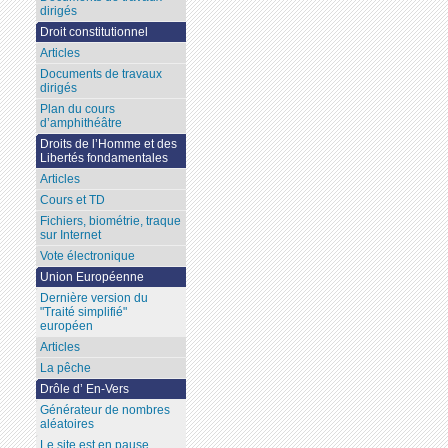
dirigés
Droit constitutionnel
Articles
Documents de travaux
dirigés
Plan du cours
d’amphithéâtre
Droits de l’Homme et des
Libertés fondamentales
Articles
Cours et TD
Fichiers, biométrie, traque
sur Internet
Vote électronique
Union Européenne
Dernière version du
"Traité simplifié"
européen
Articles
La pêche
Drôle d’ En-Vers
Générateur de nombres
aléatoires
Le site est en pause