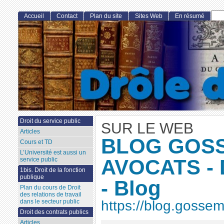
Accueil
Contact
Plan du site
Sites Web
En résumé
Droit du service public
SUR LE WEB
Articles
BLOG GOS
Cours et TD
L’Université est aussi un
AVOCATS - D
service public
1bis. Droit de la fonction
publique
- Blog
Plan du cours de Droit
des relations de travail
dans le secteur public
https://blog.gosse
Droit des contrats publics
Articles