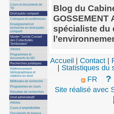
Cours et documents de
Blog du Cabine
TD
Droit public comparé
GOSSEMENT 
Colloques et conférences
Enseignement et
spécialiste du 
recherche en droit public
comparé
l’environnemen
Master "Juriste Conseil
des Collectivités
Territoriales"
Articles
Programmes et
documents du M2
Accueil
|
Contact
|
Recherches juridiques
|
Statistiques du s
Référencement
bibliographique et
?
citations en droit
FR
Méthodes de recherche
Programmes en cours
Site réalisé avec 
Résultats de recherches
Droit administratif
Articles
Cours d’amphithéâtre
Documents de travaux